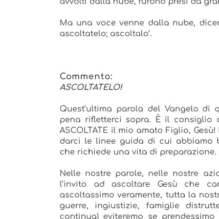
avvolti dalla nube, furono presi da gra
Ma una voce venne dalla nube, dicendo
ascoltatelo; ascoltalo’.
Commento:
ASCOLTATELO!
Quest’ultima parola del Vangelo di 
pena rifletterci sopra. È il consiglio
ASCOLTATE il mio amato Figlio, Gesù!
darci le linee guida di cui abbiamo b
che richiede una vita di preparazione.
Nelle nostre parole, nelle nostre azi
l’invito ad ascoltare Gesù che 
ascoltassimo veramente, tutta la nost
guerre, ingiustizie, famiglie distru
continua) eviteremo se prendessimo