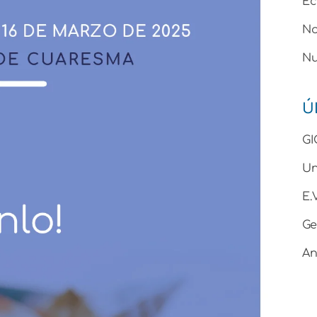
Ec
No
Nu
Ú
GI
Un
E
Ge
An