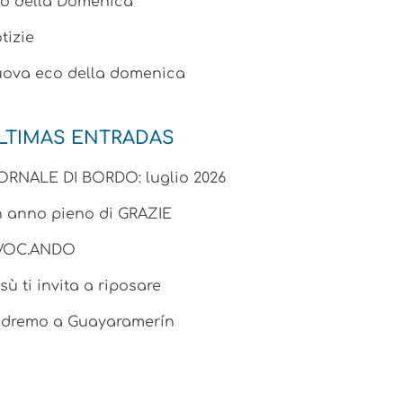
o della Domenica
tizie
ova eco della domenica
LTIMAS ENTRADAS
ORNALE DI BORDO: luglio 2026
 anno pieno di GRAZIE
.VOC.ANDO
sù ti invita a riposare
dremo a Guayaramerín