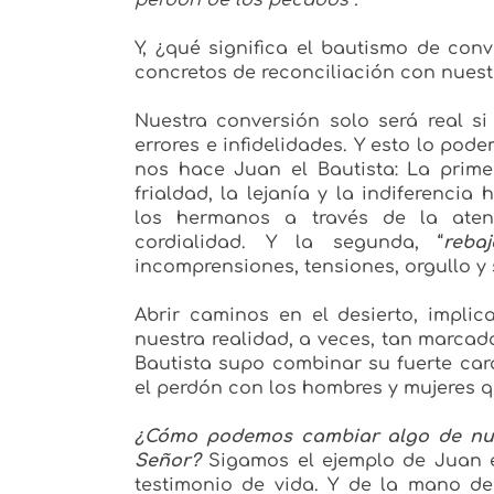
perdón de los pecados”.
Y, ¿qué significa el bautismo de conv
concretos de reconciliación con nues
Nuestra conversión solo será real s
errores e infidelidades. Y esto lo pod
nos hace Juan el Bautista: La prim
frialdad, la lejanía y la indiferenci
los hermanos a través de la aten
cordialidad. Y la segunda, “
reba
incomprensiones, tensiones, orgullo y
Abrir caminos en el desierto, implica
nuestra realidad, a veces, tan marcada 
Bautista supo combinar su fuerte cará
el perdón con los hombres y mujeres 
¿Cómo podemos cambiar algo de nues
Señor?
Sigamos el ejemplo de Juan e
testimonio de vida. Y de la mano d