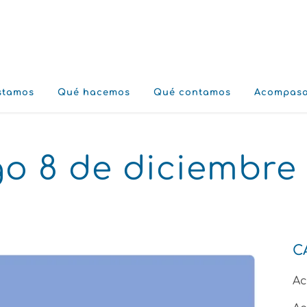
stamos
Qué hacemos
Qué contamos
Acompas
o 8 de diciembre
C
A