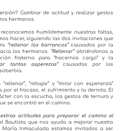
ersión? Cambiar de actitud y realizar gestos
tros hermanos.
i reconocemos humildemente nuestras faltas,
emos hacer, siguiendo las dos invitaciones que
era
“rellenar los barrancos”
causados por la
a hacia los hermanos.
“Rellenar”
abriéndonos a
ción fraterna para “hacernos cargo” y la
jar tantas asperezas”
causadas por las
 soberbia.
 “rellenar”, “rebajar” y “mirar con esperanza”
por el fracaso, el sufrimiento y la derrota. El
cter con la escucha, los gestos de ternura y
que se encontró en el camino.
tras actitudes para preparar el camino al
l Bautista que nos ayuda a mejorar nuestro
e María Inmaculada estamos invitados a ser