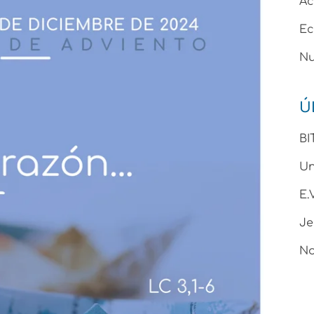
Ac
Ec
Nu
Ú
BI
Un
E
Je
No