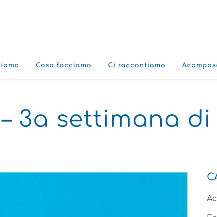
Siamo
Cosa facciamo
Ci raccontiamo
Acompas
– 3a settimana d
C
A