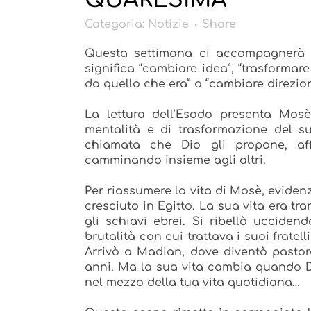
Categoria:
Notizie
Share
Questa settimana ci accompagnerà l
significa “cambiare idea”, “trasforma
da quello che era” o “cambiare direzion
La lettura dell’Esodo presenta Mo
mentalità e di trasformazione del s
chiamata che Dio gli propone, af
camminando insieme agli altri.
Per riassumere la vita di Mosè, evidenz
cresciuto in Egitto. La sua vita era tr
gli schiavi ebrei. Si ribellò uccid
brutalità con cui trattava i suoi fratell
Arrivò a Madian, dove diventò pastore
anni. Ma la sua vita cambia quando Di
nel mezzo della tua vita quotidiana…