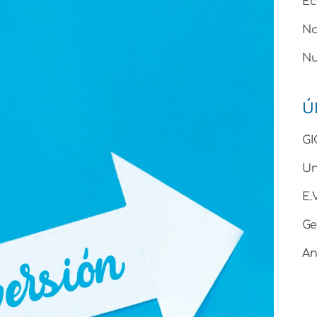
Ec
No
Nu
Ú
GI
Un
E
Ge
An