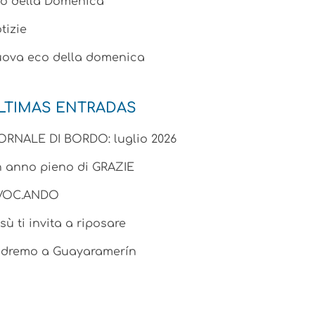
o della Domenica
tizie
ova eco della domenica
LTIMAS ENTRADAS
ORNALE DI BORDO: luglio 2026
 anno pieno di GRAZIE
.VOC.ANDO
sù ti invita a riposare
dremo a Guayaramerín