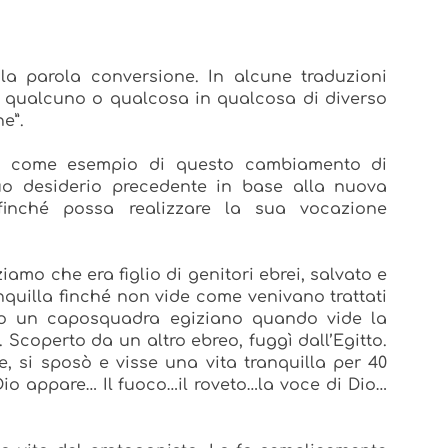
a parola conversione. In alcune traduzioni
re qualcuno o qualcosa in qualcosa di diverso
e”.
sè come esempio di questo cambiamento di
uo desiderio precedente in base alla nuova
finché possa realizzare la sua vocazione
iamo che era figlio di genitori ebrei, salvato e
anquilla finché non vide come venivano trattati
endo un caposquadra egiziano quando vide la
i. Scoperto da un altro ebreo, fuggì dall’Egitto.
, si sposò e visse una vita tranquilla per 40
o appare… Il fuoco…il roveto…la voce di Dio…