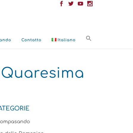
ando
Contatto
Italiano
i Quaresima
ATEGORIE
compasando