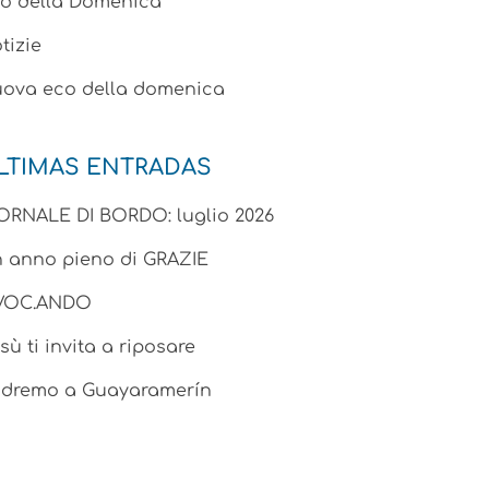
o della Domenica
tizie
ova eco della domenica
LTIMAS ENTRADAS
ORNALE DI BORDO: luglio 2026
 anno pieno di GRAZIE
.VOC.ANDO
sù ti invita a riposare
dremo a Guayaramerín