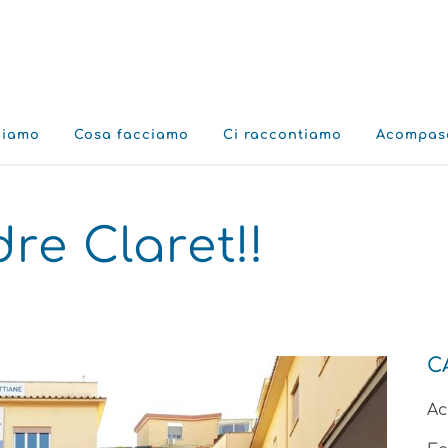
Siamo
Cosa facciamo
Ci raccontiamo
Acompas
re Claret!!
C
A