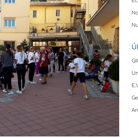
Ec
No
Nu
Ú
GI
Un
E
Ge
An