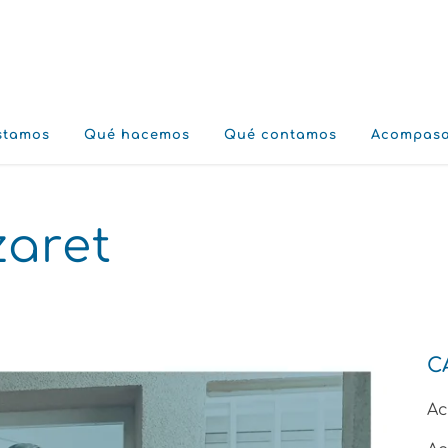
stamos
Qué hacemos
Qué contamos
Acompas
zaret
C
A