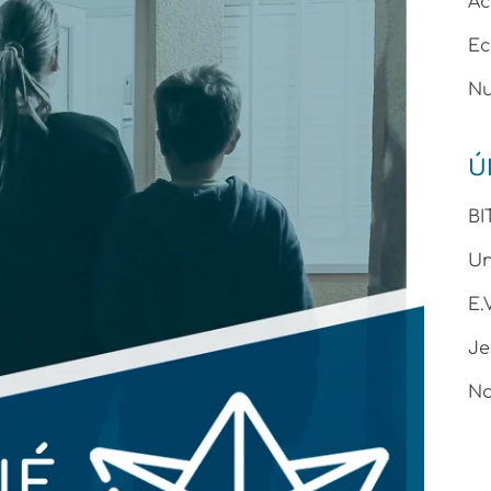
Ac
Ec
Nu
Ú
BI
Un
E
Je
No